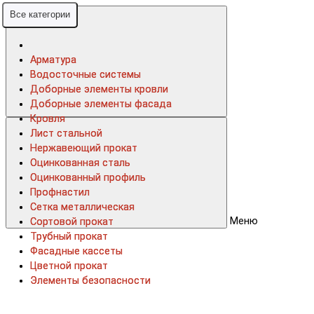
Все категории
Все категории
Арматура
Арматура
Водосточные системы
Водосточные системы
Доборные элементы кровли
Доборные элементы кровли
Доборные элементы фасада
Доборные элементы фасада
Кровля
Кровля
Лист стальной
Лист стальной
Нержавеющий прокат
Нержавеющий прокат
Оцинкованная сталь
Оцинкованная сталь
Оцинкованный профиль
Оцинкованный профиль
Профнастил
Профнастил
Сетка металлическая
Сетка металлическая
Меню
Сортовой прокат
Сортовой прокат
Трубный прокат
Трубный прокат
Фасадные кассеты
Фасадные кассеты
Цветной прокат
Цветной прокат
Элементы безопасности
Элементы безопасности