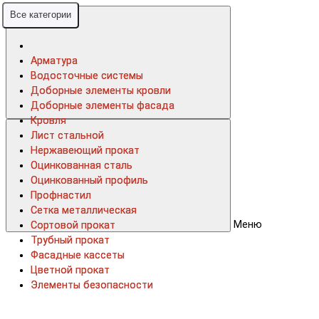
Все категории
Все категории
Арматура
Арматура
Водосточные системы
Водосточные системы
Доборные элементы кровли
Доборные элементы кровли
Доборные элементы фасада
Доборные элементы фасада
Кровля
Кровля
Лист стальной
Лист стальной
Нержавеющий прокат
Нержавеющий прокат
Оцинкованная сталь
Оцинкованная сталь
Оцинкованный профиль
Оцинкованный профиль
Профнастил
Профнастил
Сетка металлическая
Сетка металлическая
Меню
Сортовой прокат
Сортовой прокат
Трубный прокат
Трубный прокат
Фасадные кассеты
Фасадные кассеты
Цветной прокат
Цветной прокат
Элементы безопасности
Элементы безопасности