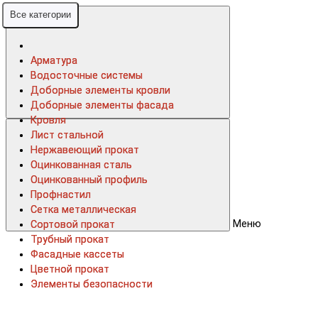
Все категории
Все категории
Арматура
Арматура
Водосточные системы
Водосточные системы
Доборные элементы кровли
Доборные элементы кровли
Доборные элементы фасада
Доборные элементы фасада
Кровля
Кровля
Лист стальной
Лист стальной
Нержавеющий прокат
Нержавеющий прокат
Оцинкованная сталь
Оцинкованная сталь
Оцинкованный профиль
Оцинкованный профиль
Профнастил
Профнастил
Сетка металлическая
Сетка металлическая
Меню
Сортовой прокат
Сортовой прокат
Трубный прокат
Трубный прокат
Фасадные кассеты
Фасадные кассеты
Цветной прокат
Цветной прокат
Элементы безопасности
Элементы безопасности