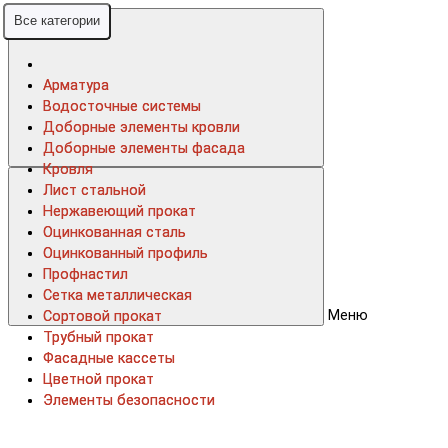
Все категории
Все категории
Арматура
Арматура
Водосточные системы
Водосточные системы
Доборные элементы кровли
Доборные элементы кровли
Доборные элементы фасада
Доборные элементы фасада
Кровля
Кровля
Лист стальной
Лист стальной
Нержавеющий прокат
Нержавеющий прокат
Оцинкованная сталь
Оцинкованная сталь
Оцинкованный профиль
Оцинкованный профиль
Профнастил
Профнастил
Сетка металлическая
Сетка металлическая
Меню
Сортовой прокат
Сортовой прокат
Трубный прокат
Трубный прокат
Фасадные кассеты
Фасадные кассеты
Цветной прокат
Цветной прокат
Элементы безопасности
Элементы безопасности