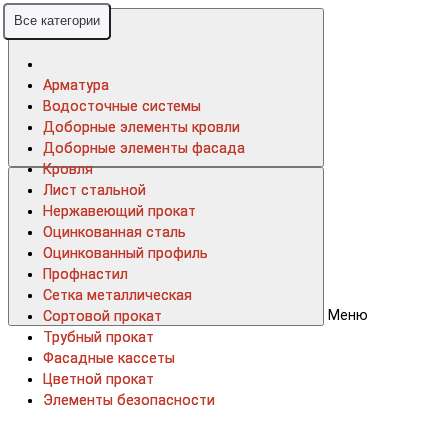
Все категории
Все категории
Арматура
Арматура
Водосточные системы
Водосточные системы
Доборные элементы кровли
Доборные элементы кровли
Доборные элементы фасада
Доборные элементы фасада
Кровля
Кровля
Лист стальной
Лист стальной
Нержавеющий прокат
Нержавеющий прокат
Оцинкованная сталь
Оцинкованная сталь
Оцинкованный профиль
Оцинкованный профиль
Профнастил
Профнастил
Сетка металлическая
Сетка металлическая
Меню
Сортовой прокат
Сортовой прокат
Трубный прокат
Трубный прокат
Фасадные кассеты
Фасадные кассеты
Цветной прокат
Цветной прокат
Элементы безопасности
Элементы безопасности