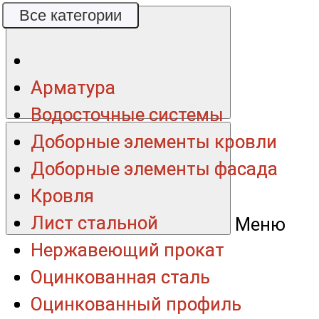
Все категории
Все категории
Арматура
Арматура
Водосточные системы
Водосточные системы
Доборные элементы кровли
Доборные элементы кровли
Доборные элементы фасада
Доборные элементы фасада
Кровля
Кровля
Лист стальной
Лист стальной
Меню
Нержавеющий прокат
Нержавеющий прокат
Оцинкованная сталь
Оцинкованная сталь
Оцинкованный профиль
Оцинкованный профиль