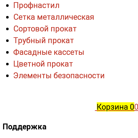
Профнастил
Профнастил
Сетка металлическая
Сетка металлическая
Сортовой прокат
Сортовой прокат
Трубный прокат
Трубный прокат
Фасадные кассеты
Фасадные кассеты
Цветной прокат
Цветной прокат
Элементы безопасности
Элементы безопасности
Корзина
0
0
Поддержка