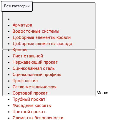
Все категории
Все категории
Арматура
Арматура
Водосточные системы
Водосточные системы
Доборные элементы кровли
Доборные элементы кровли
Доборные элементы фасада
Доборные элементы фасада
Кровля
Кровля
Лист стальной
Лист стальной
Нержавеющий прокат
Нержавеющий прокат
Оцинкованная сталь
Оцинкованная сталь
Оцинкованный профиль
Оцинкованный профиль
Профнастил
Профнастил
Сетка металлическая
Сетка металлическая
Меню
Сортовой прокат
Сортовой прокат
Трубный прокат
Трубный прокат
Фасадные кассеты
Фасадные кассеты
Цветной прокат
Цветной прокат
Элементы безопасности
Элементы безопасности