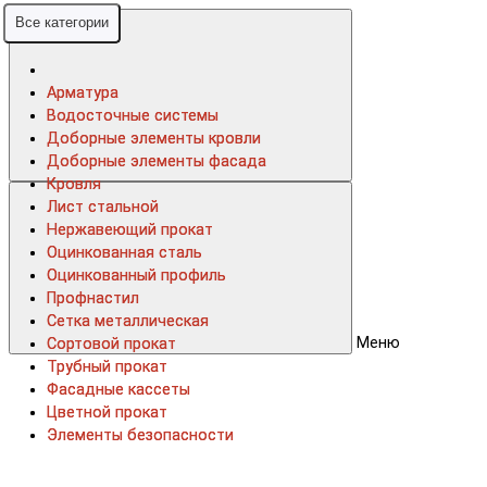
Все категории
Все категории
Арматура
Арматура
Водосточные системы
Водосточные системы
Доборные элементы кровли
Доборные элементы кровли
Доборные элементы фасада
Доборные элементы фасада
Кровля
Кровля
Лист стальной
Лист стальной
Нержавеющий прокат
Нержавеющий прокат
Оцинкованная сталь
Оцинкованная сталь
Оцинкованный профиль
Оцинкованный профиль
Профнастил
Профнастил
Сетка металлическая
Сетка металлическая
Меню
Сортовой прокат
Сортовой прокат
Трубный прокат
Трубный прокат
Фасадные кассеты
Фасадные кассеты
Цветной прокат
Цветной прокат
Элементы безопасности
Элементы безопасности