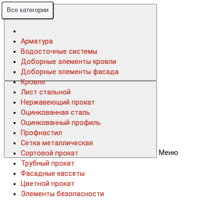
Все категории
Все категории
Арматура
Арматура
Водосточные системы
Водосточные системы
Доборные элементы кровли
Доборные элементы кровли
Доборные элементы фасада
Доборные элементы фасада
Кровля
Кровля
Лист стальной
Лист стальной
Нержавеющий прокат
Нержавеющий прокат
Оцинкованная сталь
Оцинкованная сталь
Оцинкованный профиль
Оцинкованный профиль
Профнастил
Профнастил
Сетка металлическая
Сетка металлическая
Меню
Сортовой прокат
Сортовой прокат
Трубный прокат
Трубный прокат
Фасадные кассеты
Фасадные кассеты
Цветной прокат
Цветной прокат
Элементы безопасности
Элементы безопасности