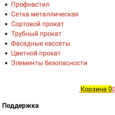
Профнастил
Профнастил
Сетка металлическая
Сетка металлическая
Сортовой прокат
Сортовой прокат
Трубный прокат
Трубный прокат
Фасадные кассеты
Фасадные кассеты
Цветной прокат
Цветной прокат
Элементы безопасности
Элементы безопасности
Корзина
0
0
Поддержка