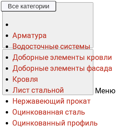
Все категории
Все категории
Арматура
Арматура
Водосточные системы
Водосточные системы
Доборные элементы кровли
Доборные элементы кровли
Доборные элементы фасада
Доборные элементы фасада
Кровля
Кровля
Лист стальной
Лист стальной
Меню
Нержавеющий прокат
Нержавеющий прокат
Оцинкованная сталь
Оцинкованная сталь
Оцинкованный профиль
Оцинкованный профиль