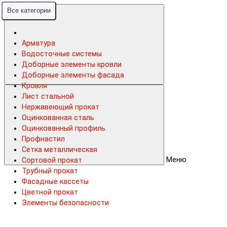
Все категории
Все категории
Арматура
Арматура
Водосточные системы
Водосточные системы
Доборные элементы кровли
Доборные элементы кровли
Доборные элементы фасада
Доборные элементы фасада
Кровля
Кровля
Лист стальной
Лист стальной
Нержавеющий прокат
Нержавеющий прокат
Оцинкованная сталь
Оцинкованная сталь
Оцинкованный профиль
Оцинкованный профиль
Профнастил
Профнастил
Сетка металлическая
Сетка металлическая
Меню
Сортовой прокат
Сортовой прокат
Трубный прокат
Трубный прокат
Фасадные кассеты
Фасадные кассеты
Цветной прокат
Цветной прокат
Элементы безопасности
Элементы безопасности