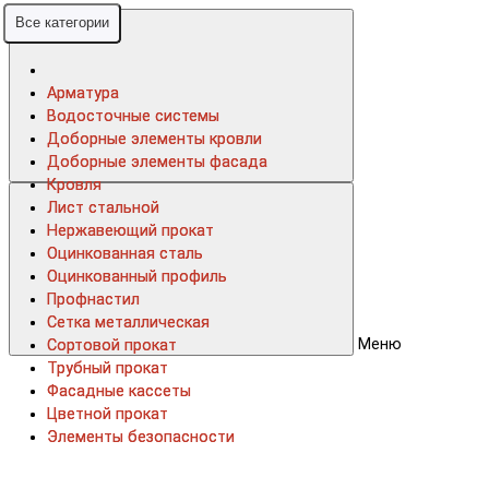
Все категории
Все категории
Арматура
Арматура
Водосточные системы
Водосточные системы
Доборные элементы кровли
Доборные элементы кровли
Доборные элементы фасада
Доборные элементы фасада
Кровля
Кровля
Лист стальной
Лист стальной
Нержавеющий прокат
Нержавеющий прокат
Оцинкованная сталь
Оцинкованная сталь
Оцинкованный профиль
Оцинкованный профиль
Профнастил
Профнастил
Сетка металлическая
Сетка металлическая
Меню
Сортовой прокат
Сортовой прокат
Трубный прокат
Трубный прокат
Фасадные кассеты
Фасадные кассеты
Цветной прокат
Цветной прокат
Элементы безопасности
Элементы безопасности