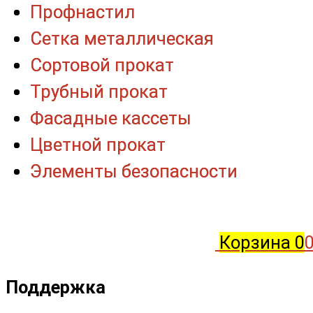
Профнастил
Профнастил
Сетка металлическая
Сетка металлическая
Сортовой прокат
Сортовой прокат
Трубный прокат
Трубный прокат
Фасадные кассеты
Фасадные кассеты
Цветной прокат
Цветной прокат
Элементы безопасности
Элементы безопасности
Корзина
0
0
Поддержка