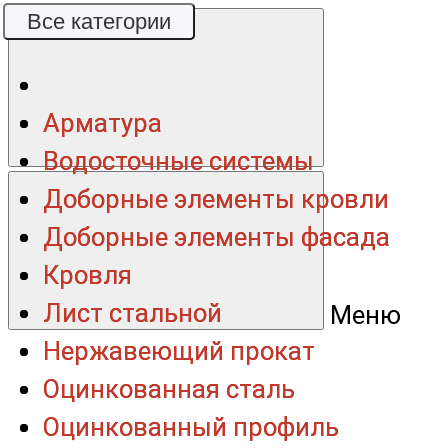
Все категории
Все категории
Арматура
Арматура
Водосточные системы
Водосточные системы
Доборные элементы кровли
Доборные элементы кровли
Доборные элементы фасада
Доборные элементы фасада
Кровля
Кровля
Лист стальной
Лист стальной
Меню
Нержавеющий прокат
Нержавеющий прокат
Оцинкованная сталь
Оцинкованная сталь
Оцинкованный профиль
Оцинкованный профиль