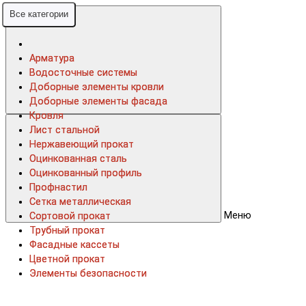
Все категории
Все категории
Арматура
Арматура
Водосточные системы
Водосточные системы
Доборные элементы кровли
Доборные элементы кровли
Доборные элементы фасада
Доборные элементы фасада
Кровля
Кровля
Лист стальной
Лист стальной
Нержавеющий прокат
Нержавеющий прокат
Оцинкованная сталь
Оцинкованная сталь
Оцинкованный профиль
Оцинкованный профиль
Профнастил
Профнастил
Сетка металлическая
Сетка металлическая
Меню
Сортовой прокат
Сортовой прокат
Трубный прокат
Трубный прокат
Фасадные кассеты
Фасадные кассеты
Цветной прокат
Цветной прокат
Элементы безопасности
Элементы безопасности