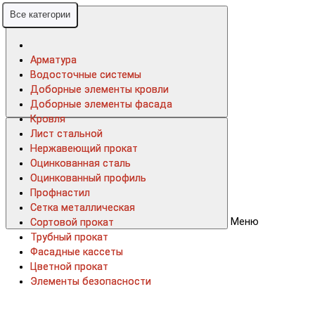
Все категории
Все категории
Арматура
Арматура
Водосточные системы
Водосточные системы
Доборные элементы кровли
Доборные элементы кровли
Доборные элементы фасада
Доборные элементы фасада
Кровля
Кровля
Лист стальной
Лист стальной
Нержавеющий прокат
Нержавеющий прокат
Оцинкованная сталь
Оцинкованная сталь
Оцинкованный профиль
Оцинкованный профиль
Профнастил
Профнастил
Сетка металлическая
Сетка металлическая
Меню
Сортовой прокат
Сортовой прокат
Трубный прокат
Трубный прокат
Фасадные кассеты
Фасадные кассеты
Цветной прокат
Цветной прокат
Элементы безопасности
Элементы безопасности