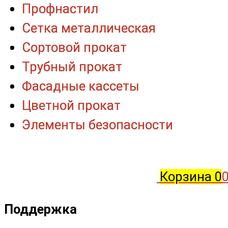
Профнастил
Профнастил
Сетка металлическая
Сетка металлическая
Сортовой прокат
Сортовой прокат
Трубный прокат
Трубный прокат
Фасадные кассеты
Фасадные кассеты
Цветной прокат
Цветной прокат
Элементы безопасности
Элементы безопасности
Корзина
0
0
Поддержка