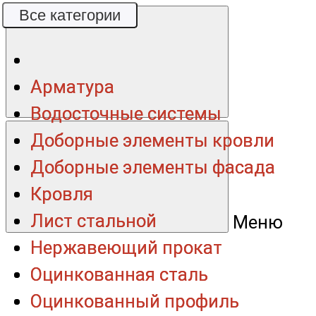
Все категории
Все категории
Арматура
Арматура
Водосточные системы
Водосточные системы
Доборные элементы кровли
Доборные элементы кровли
Доборные элементы фасада
Доборные элементы фасада
Кровля
Кровля
Лист стальной
Лист стальной
Меню
Нержавеющий прокат
Нержавеющий прокат
Оцинкованная сталь
Оцинкованная сталь
Оцинкованный профиль
Оцинкованный профиль