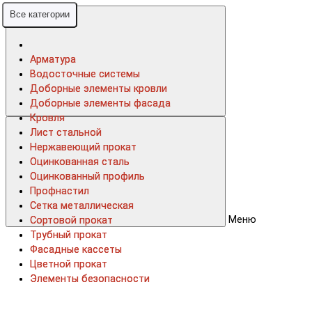
Все категории
Все категории
Арматура
Арматура
Водосточные системы
Водосточные системы
Доборные элементы кровли
Доборные элементы кровли
Доборные элементы фасада
Доборные элементы фасада
Кровля
Кровля
Лист стальной
Лист стальной
Нержавеющий прокат
Нержавеющий прокат
Оцинкованная сталь
Оцинкованная сталь
Оцинкованный профиль
Оцинкованный профиль
Профнастил
Профнастил
Сетка металлическая
Сетка металлическая
Меню
Сортовой прокат
Сортовой прокат
Трубный прокат
Трубный прокат
Фасадные кассеты
Фасадные кассеты
Цветной прокат
Цветной прокат
Элементы безопасности
Элементы безопасности