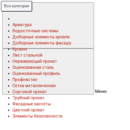
Все категории
Все категории
Арматура
Арматура
Водосточные системы
Водосточные системы
Доборные элементы кровли
Доборные элементы кровли
Доборные элементы фасада
Доборные элементы фасада
Кровля
Кровля
Лист стальной
Лист стальной
Нержавеющий прокат
Нержавеющий прокат
Оцинкованная сталь
Оцинкованная сталь
Оцинкованный профиль
Оцинкованный профиль
Профнастил
Профнастил
Сетка металлическая
Сетка металлическая
Меню
Сортовой прокат
Сортовой прокат
Трубный прокат
Трубный прокат
Фасадные кассеты
Фасадные кассеты
Цветной прокат
Цветной прокат
Элементы безопасности
Элементы безопасности