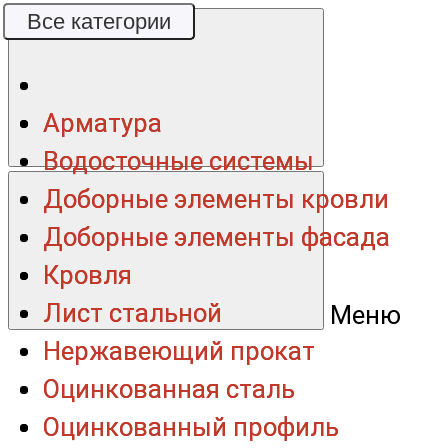
Все категории
Все категории
Арматура
Арматура
Водосточные системы
Водосточные системы
Доборные элементы кровли
Доборные элементы кровли
Доборные элементы фасада
Доборные элементы фасада
Кровля
Кровля
Лист стальной
Лист стальной
Меню
Нержавеющий прокат
Нержавеющий прокат
Оцинкованная сталь
Оцинкованная сталь
Оцинкованный профиль
Оцинкованный профиль