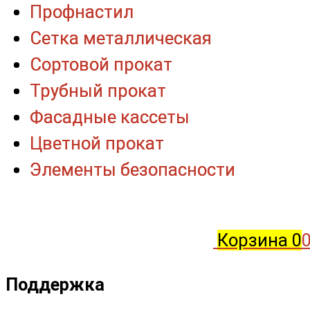
Профнастил
Профнастил
Сетка металлическая
Сетка металлическая
Сортовой прокат
Сортовой прокат
Трубный прокат
Трубный прокат
Фасадные кассеты
Фасадные кассеты
Цветной прокат
Цветной прокат
Элементы безопасности
Элементы безопасности
Корзина
0
0
Поддержка