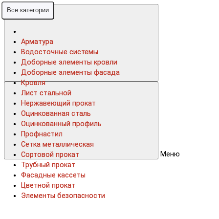
Все категории
Все категории
Арматура
Арматура
Водосточные системы
Водосточные системы
Доборные элементы кровли
Доборные элементы кровли
Доборные элементы фасада
Доборные элементы фасада
Кровля
Кровля
Лист стальной
Лист стальной
Нержавеющий прокат
Нержавеющий прокат
Оцинкованная сталь
Оцинкованная сталь
Оцинкованный профиль
Оцинкованный профиль
Профнастил
Профнастил
Сетка металлическая
Сетка металлическая
Меню
Сортовой прокат
Сортовой прокат
Трубный прокат
Трубный прокат
Фасадные кассеты
Фасадные кассеты
Цветной прокат
Цветной прокат
Элементы безопасности
Элементы безопасности