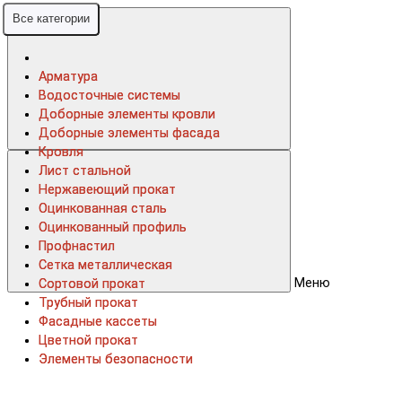
Все категории
Все категории
Арматура
Арматура
Водосточные системы
Водосточные системы
Доборные элементы кровли
Доборные элементы кровли
Доборные элементы фасада
Доборные элементы фасада
Кровля
Кровля
Лист стальной
Лист стальной
Нержавеющий прокат
Нержавеющий прокат
Оцинкованная сталь
Оцинкованная сталь
Оцинкованный профиль
Оцинкованный профиль
Профнастил
Профнастил
Сетка металлическая
Сетка металлическая
Меню
Сортовой прокат
Сортовой прокат
Трубный прокат
Трубный прокат
Фасадные кассеты
Фасадные кассеты
Цветной прокат
Цветной прокат
Элементы безопасности
Элементы безопасности