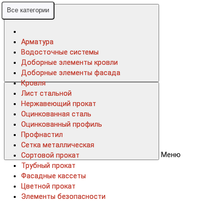
Все категории
Все категории
Арматура
Арматура
Водосточные системы
Водосточные системы
Доборные элементы кровли
Доборные элементы кровли
Доборные элементы фасада
Доборные элементы фасада
Кровля
Кровля
Лист стальной
Лист стальной
Нержавеющий прокат
Нержавеющий прокат
Оцинкованная сталь
Оцинкованная сталь
Оцинкованный профиль
Оцинкованный профиль
Профнастил
Профнастил
Сетка металлическая
Сетка металлическая
Меню
Сортовой прокат
Сортовой прокат
Трубный прокат
Трубный прокат
Фасадные кассеты
Фасадные кассеты
Цветной прокат
Цветной прокат
Элементы безопасности
Элементы безопасности