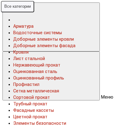
Все категории
Все категории
Арматура
Арматура
Водосточные системы
Водосточные системы
Доборные элементы кровли
Доборные элементы кровли
Доборные элементы фасада
Доборные элементы фасада
Кровля
Кровля
Лист стальной
Лист стальной
Нержавеющий прокат
Нержавеющий прокат
Оцинкованная сталь
Оцинкованная сталь
Оцинкованный профиль
Оцинкованный профиль
Профнастил
Профнастил
Сетка металлическая
Сетка металлическая
Меню
Сортовой прокат
Сортовой прокат
Трубный прокат
Трубный прокат
Фасадные кассеты
Фасадные кассеты
Цветной прокат
Цветной прокат
Элементы безопасности
Элементы безопасности