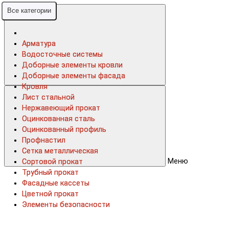
Все категории
Все категории
Арматура
Арматура
Водосточные системы
Водосточные системы
Доборные элементы кровли
Доборные элементы кровли
Доборные элементы фасада
Доборные элементы фасада
Кровля
Кровля
Лист стальной
Лист стальной
Нержавеющий прокат
Нержавеющий прокат
Оцинкованная сталь
Оцинкованная сталь
Оцинкованный профиль
Оцинкованный профиль
Профнастил
Профнастил
Сетка металлическая
Сетка металлическая
Меню
Сортовой прокат
Сортовой прокат
Трубный прокат
Трубный прокат
Фасадные кассеты
Фасадные кассеты
Цветной прокат
Цветной прокат
Элементы безопасности
Элементы безопасности