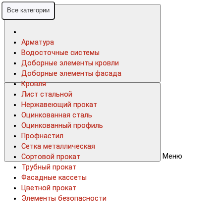
Все категории
Все категории
Арматура
Арматура
Водосточные системы
Водосточные системы
Доборные элементы кровли
Доборные элементы кровли
Доборные элементы фасада
Доборные элементы фасада
Кровля
Кровля
Лист стальной
Лист стальной
Нержавеющий прокат
Нержавеющий прокат
Оцинкованная сталь
Оцинкованная сталь
Оцинкованный профиль
Оцинкованный профиль
Профнастил
Профнастил
Сетка металлическая
Сетка металлическая
Меню
Сортовой прокат
Сортовой прокат
Трубный прокат
Трубный прокат
Фасадные кассеты
Фасадные кассеты
Цветной прокат
Цветной прокат
Элементы безопасности
Элементы безопасности