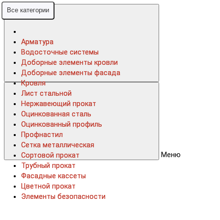
Все категории
Все категории
Арматура
Арматура
Водосточные системы
Водосточные системы
Доборные элементы кровли
Доборные элементы кровли
Доборные элементы фасада
Доборные элементы фасада
Кровля
Кровля
Лист стальной
Лист стальной
Нержавеющий прокат
Нержавеющий прокат
Оцинкованная сталь
Оцинкованная сталь
Оцинкованный профиль
Оцинкованный профиль
Профнастил
Профнастил
Сетка металлическая
Сетка металлическая
Меню
Сортовой прокат
Сортовой прокат
Трубный прокат
Трубный прокат
Фасадные кассеты
Фасадные кассеты
Цветной прокат
Цветной прокат
Элементы безопасности
Элементы безопасности