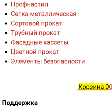
Профнастил
Профнастил
Сетка металлическая
Сетка металлическая
Сортовой прокат
Сортовой прокат
Трубный прокат
Трубный прокат
Фасадные кассеты
Фасадные кассеты
Цветной прокат
Цветной прокат
Элементы безопасности
Элементы безопасности
Корзина
0
0
Поддержка