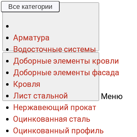
Все категории
Все категории
Арматура
Арматура
Водосточные системы
Водосточные системы
Доборные элементы кровли
Доборные элементы кровли
Доборные элементы фасада
Доборные элементы фасада
Кровля
Кровля
Лист стальной
Лист стальной
Меню
Нержавеющий прокат
Нержавеющий прокат
Оцинкованная сталь
Оцинкованная сталь
Оцинкованный профиль
Оцинкованный профиль