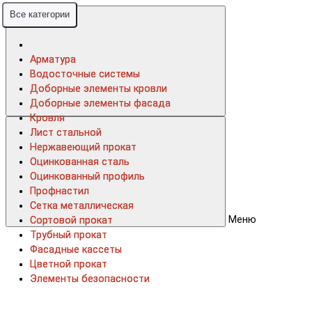
Все категории
Все категории
Арматура
Арматура
Водосточные системы
Водосточные системы
Доборные элементы кровли
Доборные элементы кровли
Доборные элементы фасада
Доборные элементы фасада
Кровля
Кровля
Лист стальной
Лист стальной
Нержавеющий прокат
Нержавеющий прокат
Оцинкованная сталь
Оцинкованная сталь
Оцинкованный профиль
Оцинкованный профиль
Профнастил
Профнастил
Сетка металлическая
Сетка металлическая
Меню
Сортовой прокат
Сортовой прокат
Трубный прокат
Трубный прокат
Фасадные кассеты
Фасадные кассеты
Цветной прокат
Цветной прокат
Элементы безопасности
Элементы безопасности