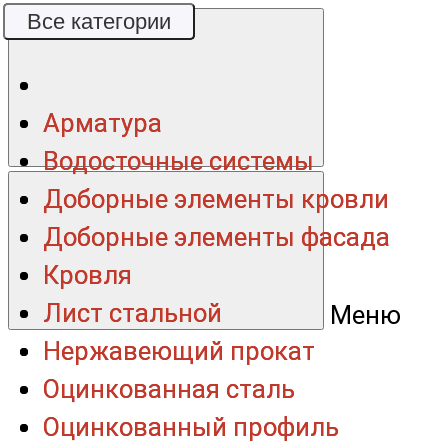
Все категории
Все категории
Арматура
Арматура
Водосточные системы
Водосточные системы
Доборные элементы кровли
Доборные элементы кровли
Доборные элементы фасада
Доборные элементы фасада
Кровля
Кровля
Лист стальной
Лист стальной
Меню
Нержавеющий прокат
Нержавеющий прокат
Оцинкованная сталь
Оцинкованная сталь
Оцинкованный профиль
Оцинкованный профиль