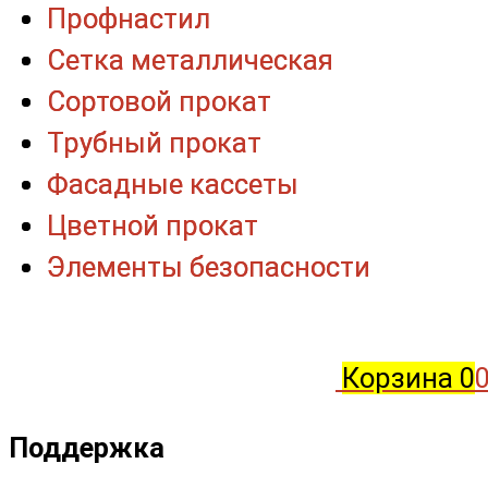
Профнастил
Профнастил
Сетка металлическая
Сетка металлическая
Сортовой прокат
Сортовой прокат
Трубный прокат
Трубный прокат
Фасадные кассеты
Фасадные кассеты
Цветной прокат
Цветной прокат
Элементы безопасности
Элементы безопасности
Корзина
0
0
Поддержка