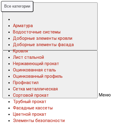
Все категории
Все категории
Арматура
Арматура
Водосточные системы
Водосточные системы
Доборные элементы кровли
Доборные элементы кровли
Доборные элементы фасада
Доборные элементы фасада
Кровля
Кровля
Лист стальной
Лист стальной
Нержавеющий прокат
Нержавеющий прокат
Оцинкованная сталь
Оцинкованная сталь
Оцинкованный профиль
Оцинкованный профиль
Профнастил
Профнастил
Сетка металлическая
Сетка металлическая
Меню
Сортовой прокат
Сортовой прокат
Трубный прокат
Трубный прокат
Фасадные кассеты
Фасадные кассеты
Цветной прокат
Цветной прокат
Элементы безопасности
Элементы безопасности