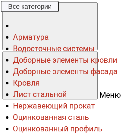
Все категории
Все категории
Арматура
Арматура
Водосточные системы
Водосточные системы
Доборные элементы кровли
Доборные элементы кровли
Доборные элементы фасада
Доборные элементы фасада
Кровля
Кровля
Лист стальной
Лист стальной
Меню
Нержавеющий прокат
Нержавеющий прокат
Оцинкованная сталь
Оцинкованная сталь
Оцинкованный профиль
Оцинкованный профиль