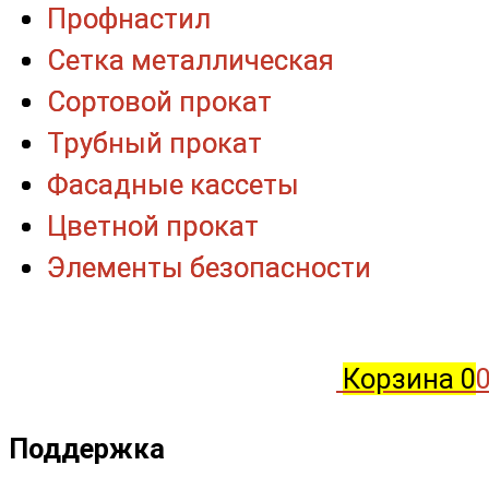
Профнастил
Профнастил
Сетка металлическая
Сетка металлическая
Сортовой прокат
Сортовой прокат
Трубный прокат
Трубный прокат
Фасадные кассеты
Фасадные кассеты
Цветной прокат
Цветной прокат
Элементы безопасности
Элементы безопасности
Корзина
0
0
Поддержка