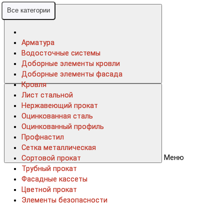
Все категории
Все категории
Арматура
Арматура
Водосточные системы
Водосточные системы
Доборные элементы кровли
Доборные элементы кровли
Доборные элементы фасада
Доборные элементы фасада
Кровля
Кровля
Лист стальной
Лист стальной
Нержавеющий прокат
Нержавеющий прокат
Оцинкованная сталь
Оцинкованная сталь
Оцинкованный профиль
Оцинкованный профиль
Профнастил
Профнастил
Сетка металлическая
Сетка металлическая
Меню
Сортовой прокат
Сортовой прокат
Трубный прокат
Трубный прокат
Фасадные кассеты
Фасадные кассеты
Цветной прокат
Цветной прокат
Элементы безопасности
Элементы безопасности