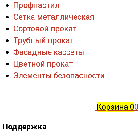
Профнастил
Профнастил
Сетка металлическая
Сетка металлическая
Сортовой прокат
Сортовой прокат
Трубный прокат
Трубный прокат
Фасадные кассеты
Фасадные кассеты
Цветной прокат
Цветной прокат
Элементы безопасности
Элементы безопасности
Корзина
0
0
Поддержка