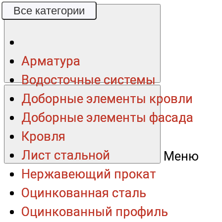
Все категории
Все категории
Арматура
Арматура
Водосточные системы
Водосточные системы
Доборные элементы кровли
Доборные элементы кровли
Доборные элементы фасада
Доборные элементы фасада
Кровля
Кровля
Лист стальной
Лист стальной
Меню
Нержавеющий прокат
Нержавеющий прокат
Оцинкованная сталь
Оцинкованная сталь
Оцинкованный профиль
Оцинкованный профиль