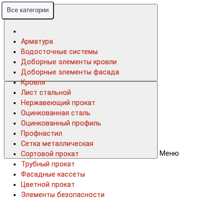
Все категории
Все категории
Арматура
Арматура
Водосточные системы
Водосточные системы
Доборные элементы кровли
Доборные элементы кровли
Доборные элементы фасада
Доборные элементы фасада
Кровля
Кровля
Лист стальной
Лист стальной
Нержавеющий прокат
Нержавеющий прокат
Оцинкованная сталь
Оцинкованная сталь
Оцинкованный профиль
Оцинкованный профиль
Профнастил
Профнастил
Сетка металлическая
Сетка металлическая
Меню
Сортовой прокат
Сортовой прокат
Трубный прокат
Трубный прокат
Фасадные кассеты
Фасадные кассеты
Цветной прокат
Цветной прокат
Элементы безопасности
Элементы безопасности