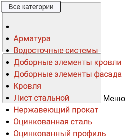
Все категории
Все категории
Арматура
Арматура
Водосточные системы
Водосточные системы
Доборные элементы кровли
Доборные элементы кровли
Доборные элементы фасада
Доборные элементы фасада
Кровля
Кровля
Лист стальной
Лист стальной
Меню
Нержавеющий прокат
Нержавеющий прокат
Оцинкованная сталь
Оцинкованная сталь
Оцинкованный профиль
Оцинкованный профиль