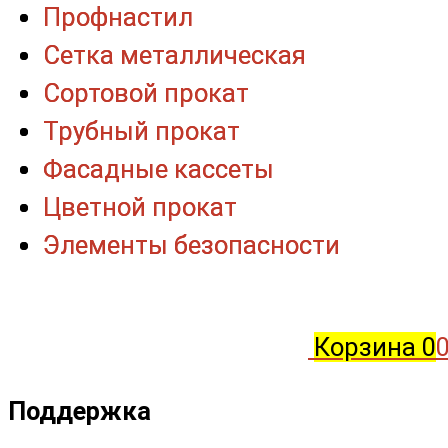
Профнастил
Профнастил
Сетка металлическая
Сетка металлическая
Сортовой прокат
Сортовой прокат
Трубный прокат
Трубный прокат
Фасадные кассеты
Фасадные кассеты
Цветной прокат
Цветной прокат
Элементы безопасности
Элементы безопасности
Корзина
0
0
Поддержка