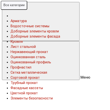
Все категории
Все категории
Арматура
Арматура
Водосточные системы
Водосточные системы
Доборные элементы кровли
Доборные элементы кровли
Доборные элементы фасада
Доборные элементы фасада
Кровля
Кровля
Лист стальной
Лист стальной
Нержавеющий прокат
Нержавеющий прокат
Оцинкованная сталь
Оцинкованная сталь
Оцинкованный профиль
Оцинкованный профиль
Профнастил
Профнастил
Сетка металлическая
Сетка металлическая
Меню
Сортовой прокат
Сортовой прокат
Трубный прокат
Трубный прокат
Фасадные кассеты
Фасадные кассеты
Цветной прокат
Цветной прокат
Элементы безопасности
Элементы безопасности