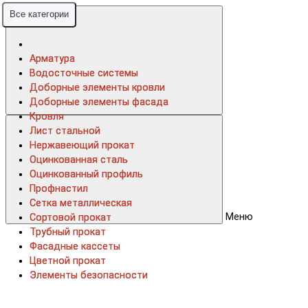
Все категории
Все категории
Арматура
Арматура
Водосточные системы
Водосточные системы
Доборные элементы кровли
Доборные элементы кровли
Доборные элементы фасада
Доборные элементы фасада
Кровля
Кровля
Лист стальной
Лист стальной
Нержавеющий прокат
Нержавеющий прокат
Оцинкованная сталь
Оцинкованная сталь
Оцинкованный профиль
Оцинкованный профиль
Профнастил
Профнастил
Сетка металлическая
Сетка металлическая
Меню
Сортовой прокат
Сортовой прокат
Трубный прокат
Трубный прокат
Фасадные кассеты
Фасадные кассеты
Цветной прокат
Цветной прокат
Элементы безопасности
Элементы безопасности