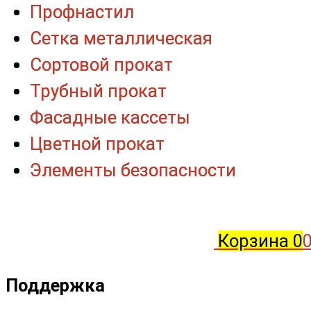
Профнастил
Профнастил
Сетка металлическая
Сетка металлическая
Сортовой прокат
Сортовой прокат
Трубный прокат
Трубный прокат
Фасадные кассеты
Фасадные кассеты
Цветной прокат
Цветной прокат
Элементы безопасности
Элементы безопасности
Корзина
0
0
Поддержка