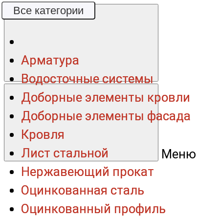
Все категории
Все категории
Арматура
Арматура
Водосточные системы
Водосточные системы
Доборные элементы кровли
Доборные элементы кровли
Доборные элементы фасада
Доборные элементы фасада
Кровля
Кровля
Лист стальной
Лист стальной
Меню
Нержавеющий прокат
Нержавеющий прокат
Оцинкованная сталь
Оцинкованная сталь
Оцинкованный профиль
Оцинкованный профиль