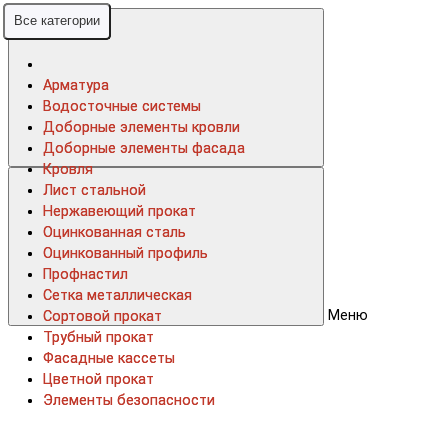
Все категории
Все категории
Арматура
Арматура
Водосточные системы
Водосточные системы
Доборные элементы кровли
Доборные элементы кровли
Доборные элементы фасада
Доборные элементы фасада
Кровля
Кровля
Лист стальной
Лист стальной
Нержавеющий прокат
Нержавеющий прокат
Оцинкованная сталь
Оцинкованная сталь
Оцинкованный профиль
Оцинкованный профиль
Профнастил
Профнастил
Сетка металлическая
Сетка металлическая
Меню
Сортовой прокат
Сортовой прокат
Трубный прокат
Трубный прокат
Фасадные кассеты
Фасадные кассеты
Цветной прокат
Цветной прокат
Элементы безопасности
Элементы безопасности