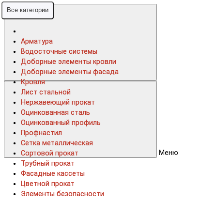
Все категории
Все категории
Арматура
Арматура
Водосточные системы
Водосточные системы
Доборные элементы кровли
Доборные элементы кровли
Доборные элементы фасада
Доборные элементы фасада
Кровля
Кровля
Лист стальной
Лист стальной
Нержавеющий прокат
Нержавеющий прокат
Оцинкованная сталь
Оцинкованная сталь
Оцинкованный профиль
Оцинкованный профиль
Профнастил
Профнастил
Сетка металлическая
Сетка металлическая
Меню
Сортовой прокат
Сортовой прокат
Трубный прокат
Трубный прокат
Фасадные кассеты
Фасадные кассеты
Цветной прокат
Цветной прокат
Элементы безопасности
Элементы безопасности