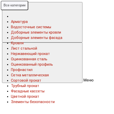
Все категории
Все категории
Арматура
Арматура
Водосточные системы
Водосточные системы
Доборные элементы кровли
Доборные элементы кровли
Доборные элементы фасада
Доборные элементы фасада
Кровля
Кровля
Лист стальной
Лист стальной
Нержавеющий прокат
Нержавеющий прокат
Оцинкованная сталь
Оцинкованная сталь
Оцинкованный профиль
Оцинкованный профиль
Профнастил
Профнастил
Сетка металлическая
Сетка металлическая
Меню
Сортовой прокат
Сортовой прокат
Трубный прокат
Трубный прокат
Фасадные кассеты
Фасадные кассеты
Цветной прокат
Цветной прокат
Элементы безопасности
Элементы безопасности