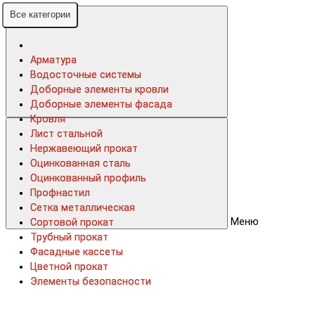
Все категории
Все категории
Арматура
Арматура
Водосточные системы
Водосточные системы
Доборные элементы кровли
Доборные элементы кровли
Доборные элементы фасада
Доборные элементы фасада
Кровля
Кровля
Лист стальной
Лист стальной
Нержавеющий прокат
Нержавеющий прокат
Оцинкованная сталь
Оцинкованная сталь
Оцинкованный профиль
Оцинкованный профиль
Профнастил
Профнастил
Сетка металлическая
Сетка металлическая
Меню
Сортовой прокат
Сортовой прокат
Трубный прокат
Трубный прокат
Фасадные кассеты
Фасадные кассеты
Цветной прокат
Цветной прокат
Элементы безопасности
Элементы безопасности