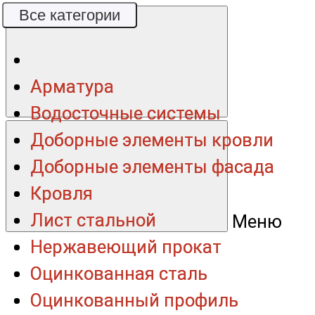
Все категории
Все категории
Арматура
Арматура
Водосточные системы
Водосточные системы
Доборные элементы кровли
Доборные элементы кровли
Доборные элементы фасада
Доборные элементы фасада
Кровля
Кровля
Лист стальной
Лист стальной
Меню
Нержавеющий прокат
Нержавеющий прокат
Оцинкованная сталь
Оцинкованная сталь
Оцинкованный профиль
Оцинкованный профиль