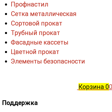
Профнастил
Профнастил
Сетка металлическая
Сетка металлическая
Сортовой прокат
Сортовой прокат
Трубный прокат
Трубный прокат
Фасадные кассеты
Фасадные кассеты
Цветной прокат
Цветной прокат
Элементы безопасности
Элементы безопасности
Корзина
0
0
Поддержка