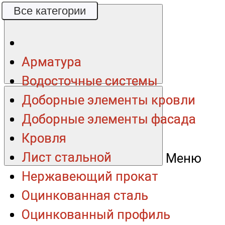
Все категории
Все категории
Арматура
Арматура
Водосточные системы
Водосточные системы
Доборные элементы кровли
Доборные элементы кровли
Доборные элементы фасада
Доборные элементы фасада
Кровля
Кровля
Лист стальной
Лист стальной
Меню
Нержавеющий прокат
Нержавеющий прокат
Оцинкованная сталь
Оцинкованная сталь
Оцинкованный профиль
Оцинкованный профиль