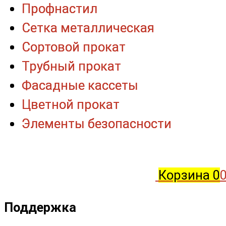
Профнастил
Профнастил
Сетка металлическая
Сетка металлическая
Сортовой прокат
Сортовой прокат
Трубный прокат
Трубный прокат
Фасадные кассеты
Фасадные кассеты
Цветной прокат
Цветной прокат
Элементы безопасности
Элементы безопасности
Корзина
0
0
Поддержка