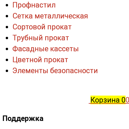
Профнастил
Профнастил
Сетка металлическая
Сетка металлическая
Сортовой прокат
Сортовой прокат
Трубный прокат
Трубный прокат
Фасадные кассеты
Фасадные кассеты
Цветной прокат
Цветной прокат
Элементы безопасности
Элементы безопасности
Корзина
0
0
Поддержка