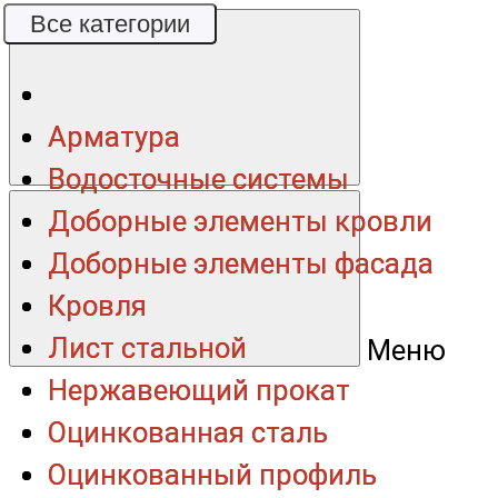
Все категории
Все категории
Арматура
Арматура
Водосточные системы
Водосточные системы
Доборные элементы кровли
Доборные элементы кровли
Доборные элементы фасада
Доборные элементы фасада
Кровля
Кровля
Лист стальной
Лист стальной
Меню
Нержавеющий прокат
Нержавеющий прокат
Оцинкованная сталь
Оцинкованная сталь
Оцинкованный профиль
Оцинкованный профиль