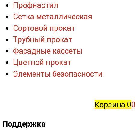
Профнастил
Профнастил
Сетка металлическая
Сетка металлическая
Сортовой прокат
Сортовой прокат
Трубный прокат
Трубный прокат
Фасадные кассеты
Фасадные кассеты
Цветной прокат
Цветной прокат
Элементы безопасности
Элементы безопасности
Корзина
0
0
Поддержка