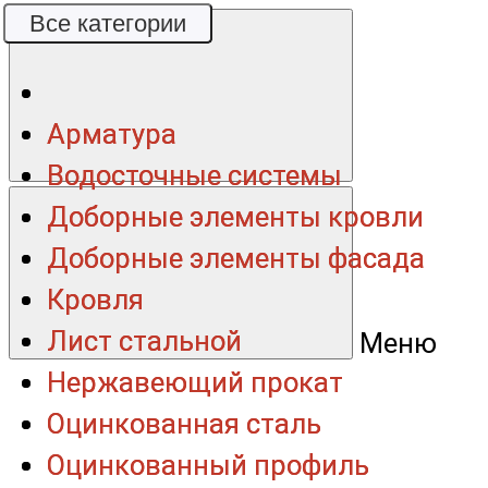
Все категории
Все категории
Арматура
Арматура
Водосточные системы
Водосточные системы
Доборные элементы кровли
Доборные элементы кровли
Доборные элементы фасада
Доборные элементы фасада
Кровля
Кровля
Лист стальной
Лист стальной
Меню
Нержавеющий прокат
Нержавеющий прокат
Оцинкованная сталь
Оцинкованная сталь
Оцинкованный профиль
Оцинкованный профиль