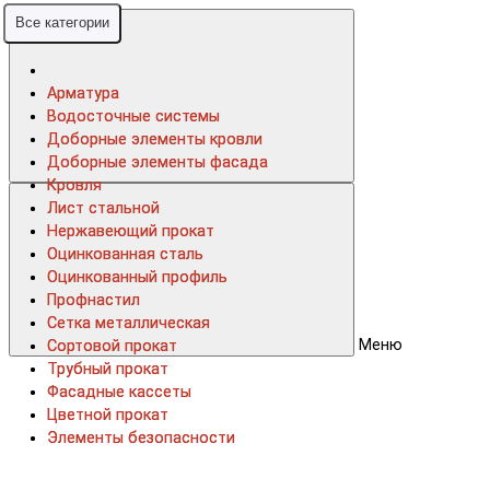
Все категории
Все категории
Арматура
Арматура
Водосточные системы
Водосточные системы
Доборные элементы кровли
Доборные элементы кровли
Доборные элементы фасада
Доборные элементы фасада
Кровля
Кровля
Лист стальной
Лист стальной
Нержавеющий прокат
Нержавеющий прокат
Оцинкованная сталь
Оцинкованная сталь
Оцинкованный профиль
Оцинкованный профиль
Профнастил
Профнастил
Сетка металлическая
Сетка металлическая
Меню
Сортовой прокат
Сортовой прокат
Трубный прокат
Трубный прокат
Фасадные кассеты
Фасадные кассеты
Цветной прокат
Цветной прокат
Элементы безопасности
Элементы безопасности