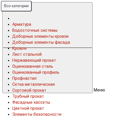
Все категории
Все категории
Арматура
Арматура
Водосточные системы
Водосточные системы
Доборные элементы кровли
Доборные элементы кровли
Доборные элементы фасада
Доборные элементы фасада
Кровля
Кровля
Лист стальной
Лист стальной
Нержавеющий прокат
Нержавеющий прокат
Оцинкованная сталь
Оцинкованная сталь
Оцинкованный профиль
Оцинкованный профиль
Профнастил
Профнастил
Сетка металлическая
Сетка металлическая
Меню
Сортовой прокат
Сортовой прокат
Трубный прокат
Трубный прокат
Фасадные кассеты
Фасадные кассеты
Цветной прокат
Цветной прокат
Элементы безопасности
Элементы безопасности