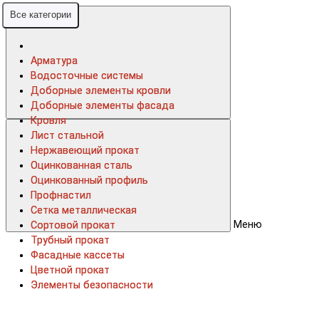
Все категории
Все категории
Арматура
Арматура
Водосточные системы
Водосточные системы
Доборные элементы кровли
Доборные элементы кровли
Доборные элементы фасада
Доборные элементы фасада
Кровля
Кровля
Лист стальной
Лист стальной
Нержавеющий прокат
Нержавеющий прокат
Оцинкованная сталь
Оцинкованная сталь
Оцинкованный профиль
Оцинкованный профиль
Профнастил
Профнастил
Сетка металлическая
Сетка металлическая
Меню
Сортовой прокат
Сортовой прокат
Трубный прокат
Трубный прокат
Фасадные кассеты
Фасадные кассеты
Цветной прокат
Цветной прокат
Элементы безопасности
Элементы безопасности