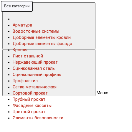
Все категории
Все категории
Арматура
Арматура
Водосточные системы
Водосточные системы
Доборные элементы кровли
Доборные элементы кровли
Доборные элементы фасада
Доборные элементы фасада
Кровля
Кровля
Лист стальной
Лист стальной
Нержавеющий прокат
Нержавеющий прокат
Оцинкованная сталь
Оцинкованная сталь
Оцинкованный профиль
Оцинкованный профиль
Профнастил
Профнастил
Сетка металлическая
Сетка металлическая
Меню
Сортовой прокат
Сортовой прокат
Трубный прокат
Трубный прокат
Фасадные кассеты
Фасадные кассеты
Цветной прокат
Цветной прокат
Элементы безопасности
Элементы безопасности